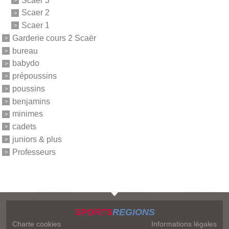
Scaer 2
Scaer 1
Garderie cours 2 Scaër
bureau
babydo
prépoussins
poussins
benjamins
minimes
cadets
juniors & plus
Professeurs
SPORTS
REGIONS
Charte cookies
Informations légales