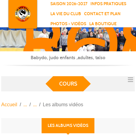
RO
Panneau de gestion des cookies
SAISON 2026-2027
INFOS PRATIQUES
-
LA VIE DU CLUB
CONTACT ET PLAN
SC
PHOTOS - VIDÉOS
LA BOUTIQUE
-
ELL
Babydo, judo enfants ,adultes, taïso
COURS
Accueil
Les albums vidéos
LES ALBUMS VIDÉOS