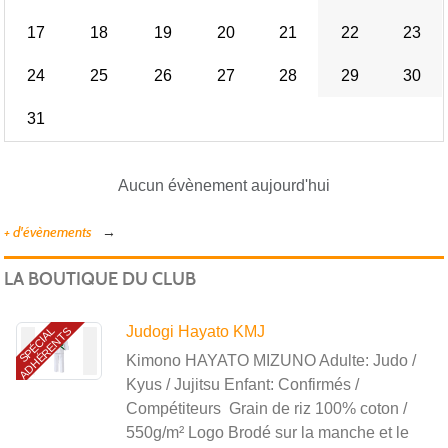
17
18
19
20
21
22
23
24
25
26
27
28
29
30
31
Aucun évènement aujourd'hui
+ d'évènements
LA BOUTIQUE DU CLUB
Judogi Hayato KMJ
S
P
É
C
I
A
L
A
D
H
É
R
E
N
T
S
Kimono HAYATO MIZUNO Adulte: Judo /
Kyus / Jujitsu Enfant: Confirmés /
Compétiteurs Grain de riz 100% coton /
550g/m² Logo Brodé sur la manche et le