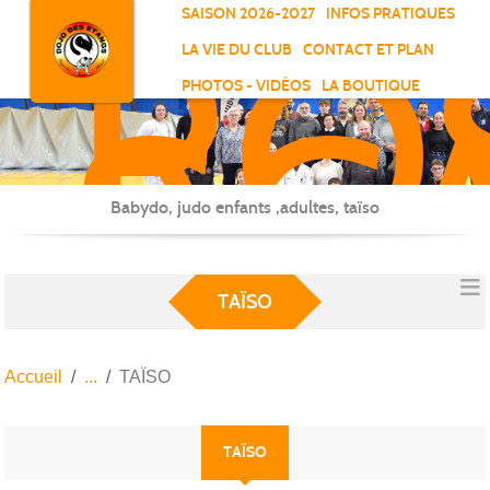
RO
Panneau de gestion des cookies
SAISON 2026-2027
INFOS PRATIQUES
-
LA VIE DU CLUB
CONTACT ET PLAN
SC
PHOTOS - VIDÉOS
LA BOUTIQUE
-
ELL
Babydo, judo enfants ,adultes, taïso
TAÏSO
Accueil
TAÏSO
TAÏSO