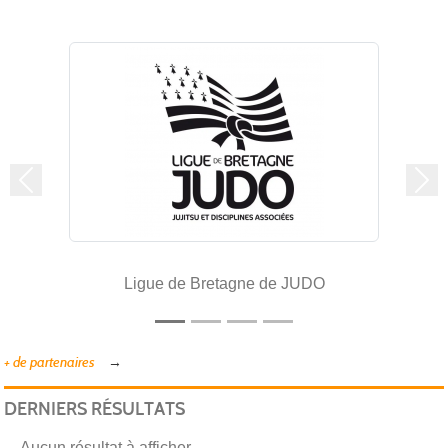
Précedent
Sui
Ligue de Bretagne de JUDO
+ de partenaires
DERNIERS RÉSULTATS
Aucun résultat à afficher.