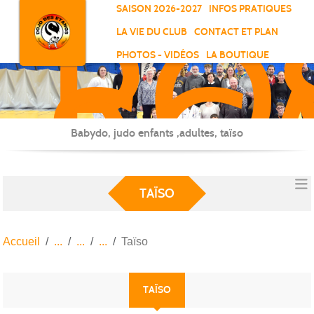
RO
Panneau de gestion des cookies
SAISON 2026-2027
INFOS PRATIQUES
-
LA VIE DU CLUB
CONTACT ET PLAN
SC
PHOTOS - VIDÉOS
LA BOUTIQUE
-
ELL
Babydo, judo enfants ,adultes, taïso
TAÏSO
Accueil
Taïso
TAÏSO