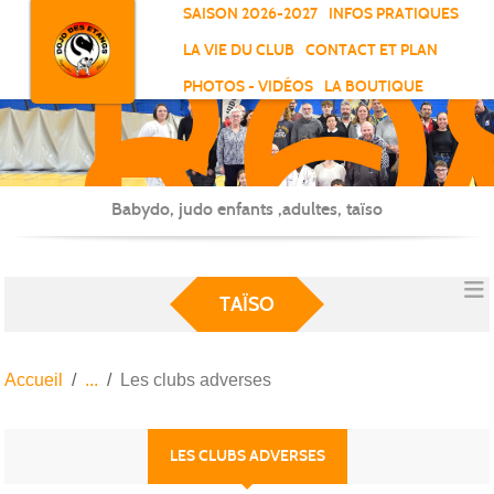
RO
Panneau de gestion des cookies
SAISON 2026-2027
INFOS PRATIQUES
-
LA VIE DU CLUB
CONTACT ET PLAN
SC
PHOTOS - VIDÉOS
LA BOUTIQUE
-
ELL
Babydo, judo enfants ,adultes, taïso
TAÏSO
Accueil
Les clubs adverses
LES CLUBS ADVERSES