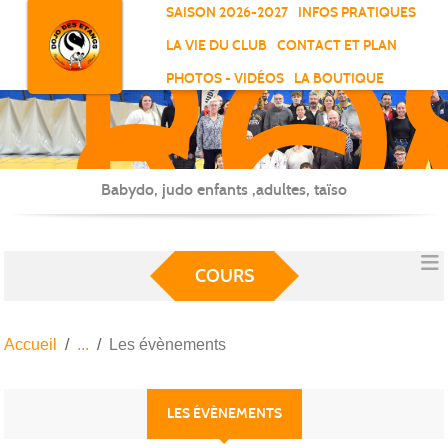
RO
Panneau de gestion des cookies
SAISON 2026-2027
INFOS PRATIQUES
-
LA VIE DU CLUB
CONTACT ET PLAN
SC
PHOTOS - VIDÉOS
LA BOUTIQUE
-
ELL
Babydo, judo enfants ,adultes, taïso
COURS
Accueil
Les évènements
LES ÉVÈNEMENTS