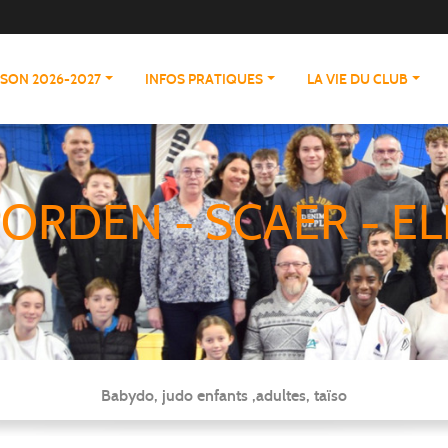
ISON 2026-2027
INFOS PRATIQUES
LA VIE DU CLUB
ORDEN - SCAER - EL
Babydo, judo enfants ,adultes, taïso