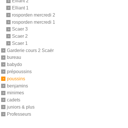
Elliant 2
Elliant 1
rosporden mercredi 2
rosporden mercredi 1
Scaer 3
Scaer 2
Scaer 1
Garderie cours 2 Scaër
bureau
babydo
prépoussins
poussins
benjamins
minimes
cadets
juniors & plus
Professeurs