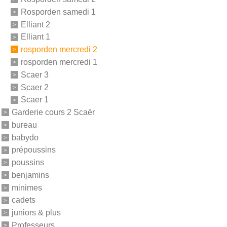
Rosporden samedi 1
Elliant 2
Elliant 1
rosporden mercredi 2
rosporden mercredi 1
Scaer 3
Scaer 2
Scaer 1
Garderie cours 2 Scaër
bureau
babydo
prépoussins
poussins
benjamins
minimes
cadets
juniors & plus
Professeurs