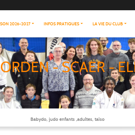
ISON 2026-2027
INFOS PRATIQUES
LA VIE DU CLUB
ORDEN - SCAER - EL
Babydo, judo enfants ,adultes, taïso