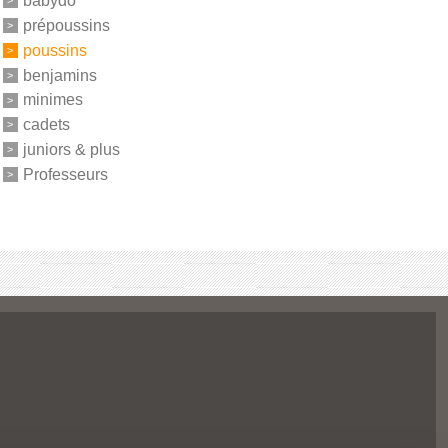
babydo
prépoussins
poussins
benjamins
minimes
cadets
juniors & plus
Professeurs