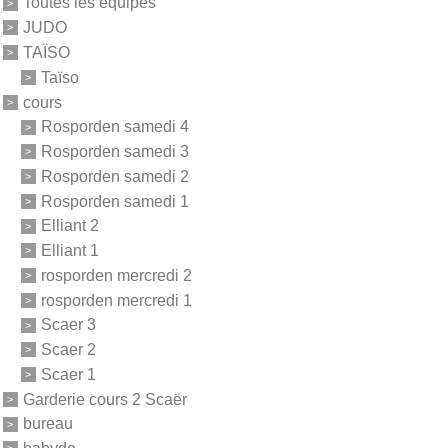
Toutes les équipes
JUDO
TAÏSO
Taïso
cours
Rosporden samedi 4
Rosporden samedi 3
Rosporden samedi 2
Rosporden samedi 1
Elliant 2
Elliant 1
rosporden mercredi 2
rosporden mercredi 1
Scaer 3
Scaer 2
Scaer 1
Garderie cours 2 Scaër
bureau