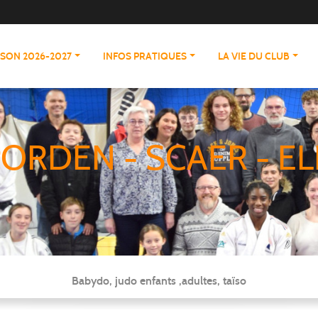
ISON 2026-2027
INFOS PRATIQUES
LA VIE DU CLUB
ORDEN - SCAER - EL
Babydo, judo enfants ,adultes, taïso