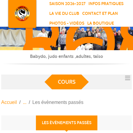
RO
Panneau de gestion des cookies
SAISON 2026-2027
INFOS PRATIQUES
-
LA VIE DU CLUB
CONTACT ET PLAN
SC
PHOTOS - VIDÉOS
LA BOUTIQUE
-
ELL
Babydo, judo enfants ,adultes, taïso
COURS
Accueil
Les évènements passés
LES ÉVÈNEMENTS PASSÉS