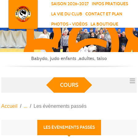
RO
Panneau de gestion des cookies
SAISON 2026-2027
INFOS PRATIQUES
-
LA VIE DU CLUB
CONTACT ET PLAN
SC
PHOTOS - VIDÉOS
LA BOUTIQUE
-
ELL
Babydo, judo enfants ,adultes, taïso
COURS
Accueil
Les évènements passés
LES ÉVÈNEMENTS PASSÉS