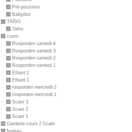
Pré-poussins
Babydos
TAÏSO
Taïso
cours
Rosporden samedi 4
Rosporden samedi 3
Rosporden samedi 2
Rosporden samedi 1
Elliant 2
Elliant 1
rosporden mercredi 2
rosporden mercredi 1
Scaer 3
Scaer 2
Scaer 1
Garderie cours 2 Scaër
bureau