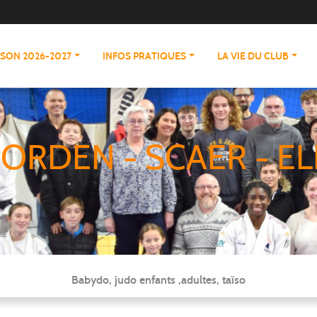
ISON 2026-2027
INFOS PRATIQUES
LA VIE DU CLUB
ORDEN - SCAER - EL
Babydo, judo enfants ,adultes, taïso