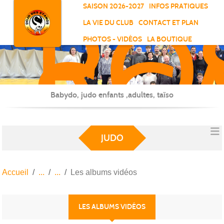
RO
Panneau de gestion des cookies
SAISON 2026-2027
INFOS PRATIQUES
-
LA VIE DU CLUB
CONTACT ET PLAN
SC
PHOTOS - VIDÉOS
LA BOUTIQUE
-
ELL
Babydo, judo enfants ,adultes, taïso
JUDO
Accueil
Les albums vidéos
LES ALBUMS VIDÉOS