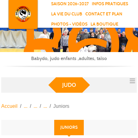
RO
Panneau de gestion des cookies
SAISON 2026-2027
INFOS PRATIQUES
-
LA VIE DU CLUB
CONTACT ET PLAN
SC
PHOTOS - VIDÉOS
LA BOUTIQUE
-
ELL
Babydo, judo enfants ,adultes, taïso
JUDO
Accueil
Juniors
JUNIORS