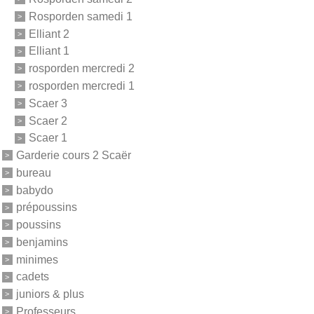
Rosporden samedi 1
Elliant 2
Elliant 1
rosporden mercredi 2
rosporden mercredi 1
Scaer 3
Scaer 2
Scaer 1
Garderie cours 2 Scaër
bureau
babydo
prépoussins
poussins
benjamins
minimes
cadets
juniors & plus
Professeurs