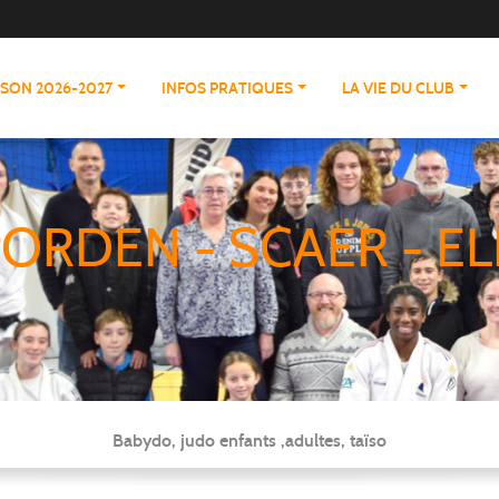
ISON 2026-2027
INFOS PRATIQUES
LA VIE DU CLUB
ORDEN - SCAER - EL
Babydo, judo enfants ,adultes, taïso