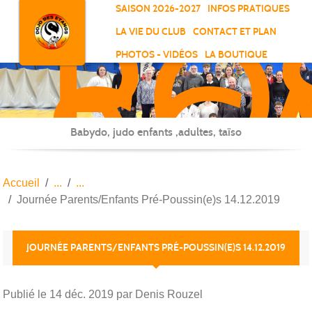
RO
Panneau de gestion des cookies
SAISON 2026-2027
INFOS PRATIQUES
-
LA VIE DU CLUB
CONTACT ET PLAN
SC
PHOTOS - VIDÉOS
LA BOUTIQUE
-
ELL
Babydo, judo enfants ,adultes, taïso
Accueil
Journée Parents/Enfants Pré-Poussin(e)s 14.12.2019
JOURNÉE PARENTS/ENFANTS PRÉ-POUSSIN(E)S 14.12.2019
Publié le
14 déc. 2019
par Denis Rouzel