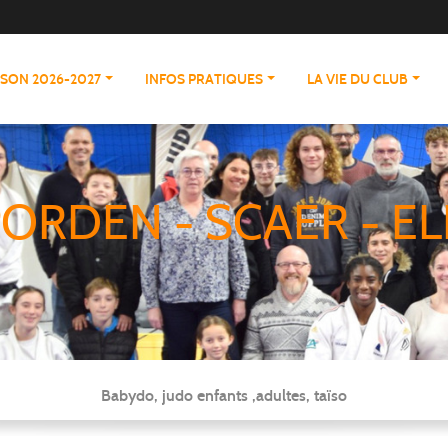
ISON 2026-2027
INFOS PRATIQUES
LA VIE DU CLUB
ORDEN - SCAER - EL
Babydo, judo enfants ,adultes, taïso