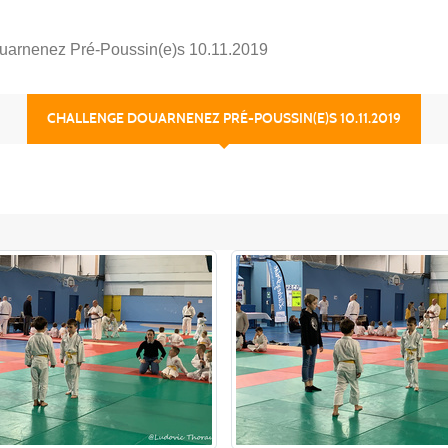
uarnenez Pré-Poussin(e)s 10.11.2019
CHALLENGE DOUARNENEZ PRÉ-POUSSIN(E)S 10.11.2019