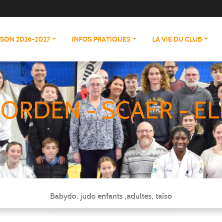
ISON 2026-2027
INFOS PRATIQUES
LA VIE DU CLUB
ORDEN - SCAER - EL
Babydo, judo enfants ,adultes, taïso