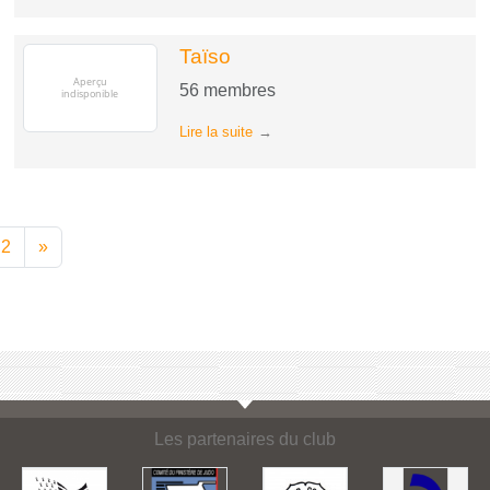
Taïso
56
membres
Lire la suite
2
»
Les partenaires du club