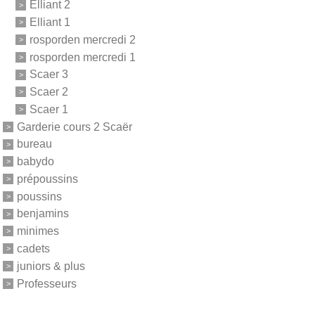
Elliant 2
Elliant 1
rosporden mercredi 2
rosporden mercredi 1
Scaer 3
Scaer 2
Scaer 1
Garderie cours 2 Scaër
bureau
babydo
prépoussins
poussins
benjamins
minimes
cadets
juniors & plus
Professeurs