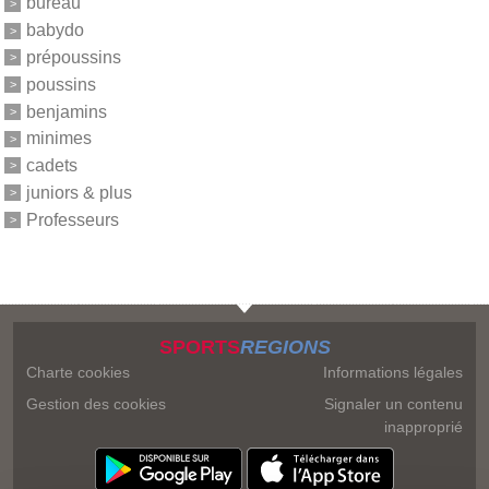
bureau
babydo
prépoussins
poussins
benjamins
minimes
cadets
juniors & plus
Professeurs
SPORTS
REGIONS
Charte cookies
Informations légales
Gestion des cookies
Signaler un contenu
inapproprié