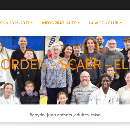
ISON 2026-2027
INFOS PRATIQUES
LA VIE DU CLUB
ORDEN - SCAER - EL
Babydo, judo enfants ,adultes, taïso