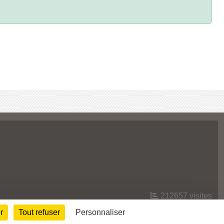
212657
visites
r
Tout refuser
Personnaliser
Informations légales