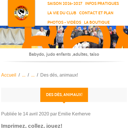
RO
Panneau de gestion des cookies
SAISON 2026-2027
INFOS PRATIQUES
-
LA VIE DU CLUB
CONTACT ET PLAN
SC
PHOTOS - VIDÉOS
LA BOUTIQUE
-
ELL
Babydo, judo enfants ,adultes, taïso
Accueil
Des dés, animaux!
DES DÉS, ANIMAUX!
Publiée le
14 avril 2020
par Emilie Kerherve
Imprimez, collez, jouez!