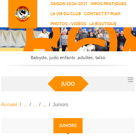
RO
Panneau de gestion des cookies
SAISON 2026-2027
INFOS PRATIQUES
-
LA VIE DU CLUB
CONTACT ET PLAN
SC
PHOTOS - VIDÉOS
LA BOUTIQUE
-
ELL
Babydo, judo enfants ,adultes, taïso
JUDO
Accueil
Juniors
JUNIORS