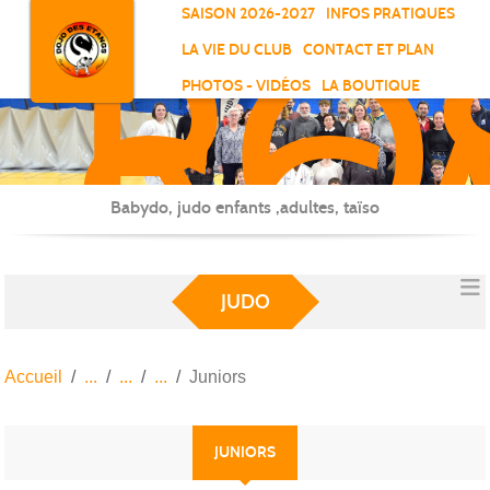
RO
Panneau de gestion des cookies
SAISON 2026-2027
INFOS PRATIQUES
-
LA VIE DU CLUB
CONTACT ET PLAN
SC
PHOTOS - VIDÉOS
LA BOUTIQUE
-
ELL
Babydo, judo enfants ,adultes, taïso
JUDO
Accueil
Juniors
JUNIORS