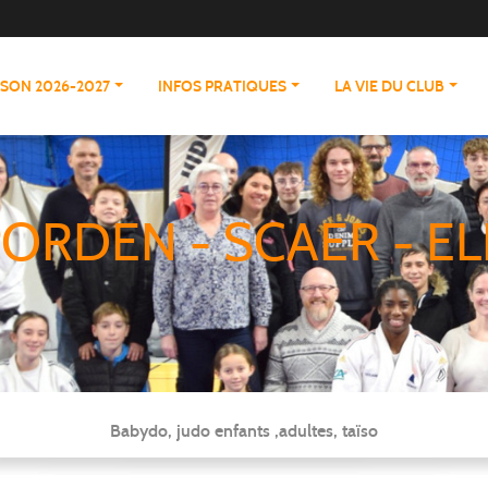
ISON 2026-2027
INFOS PRATIQUES
LA VIE DU CLUB
ORDEN - SCAER - EL
Babydo, judo enfants ,adultes, taïso