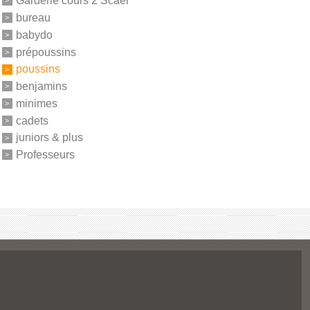
Garderie cours 2 Scaër
bureau
babydo
prépoussins
poussins
benjamins
minimes
cadets
juniors & plus
Professeurs