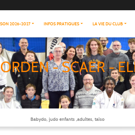
ISON 2026-2027
INFOS PRATIQUES
LA VIE DU CLUB
ORDEN - SCAER - EL
Babydo, judo enfants ,adultes, taïso