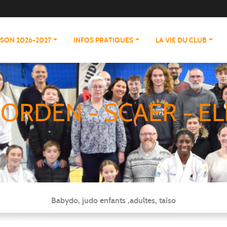
ISON 2026-2027
INFOS PRATIQUES
LA VIE DU CLUB
ORDEN - SCAER - EL
Babydo, judo enfants ,adultes, taïso