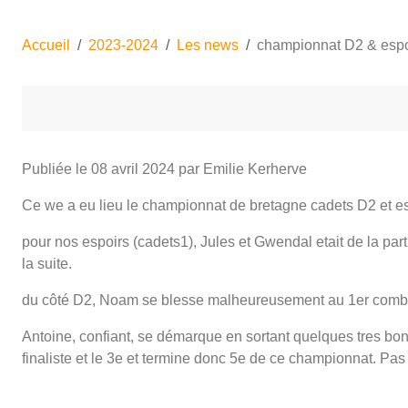
Accueil
2023-2024
Les news
championnat D2 & espo
Publiée le
08 avril 2024
par Emilie Kerherve
Ce we a eu lieu le championnat de bretagne cadets D2 et es
pour nos espoirs (cadets1), Jules et Gwendal etait de la part
la suite.
du côté D2, Noam se blesse malheureusement au 1er combat à 
Antoine, confiant, se démarque en sortant quelques tres bons 
finaliste et le 3e et termine donc 5e de ce championnat. Pas