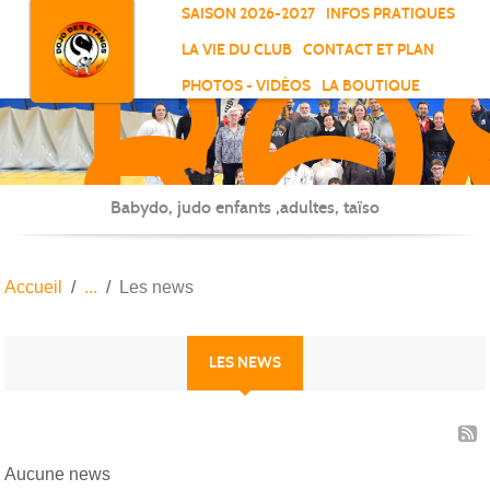
RO
Panneau de gestion des cookies
SAISON 2026-2027
INFOS PRATIQUES
-
LA VIE DU CLUB
CONTACT ET PLAN
SC
PHOTOS - VIDÉOS
LA BOUTIQUE
-
ELL
Babydo, judo enfants ,adultes, taïso
Accueil
Les news
LES NEWS
Aucune news