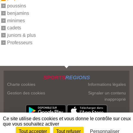
poussins
benjamins
minimes
cadets
juniors & plus
Professeurs
SPORTS
REGIONS
Charte cookies
Informations légales
Gestion des cookies
Signaler un contenu
inapproprié
Ce site utilise des cookies et vous donne le contrôle sur ceux
que vous souhaitez activer
Tout accepter
Tout refuser
Personnaliser
Envie de participer ?
Connexion