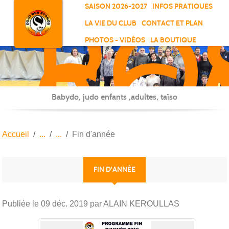
RO
Panneau de gestion des cookies
SAISON 2026-2027
INFOS PRATIQUES
-
LA VIE DU CLUB
CONTACT ET PLAN
SC
PHOTOS - VIDÉOS
LA BOUTIQUE
-
ELL
Babydo, judo enfants ,adultes, taïso
Accueil
Fin d'année
FIN D'ANNÉE
Publiée le
09 déc. 2019
par ALAIN KEROULLAS