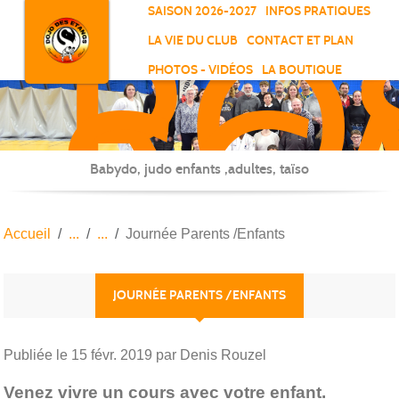
RO
Panneau de gestion des cookies
SAISON 2026-2027
INFOS PRATIQUES
-
LA VIE DU CLUB
CONTACT ET PLAN
SC
PHOTOS - VIDÉOS
LA BOUTIQUE
-
ELL
Babydo, judo enfants ,adultes, taïso
Accueil
Journée Parents /Enfants
JOURNÉE PARENTS /ENFANTS
Publiée le
15 févr. 2019
par Denis Rouzel
Venez vivre un cours avec votre enfant.