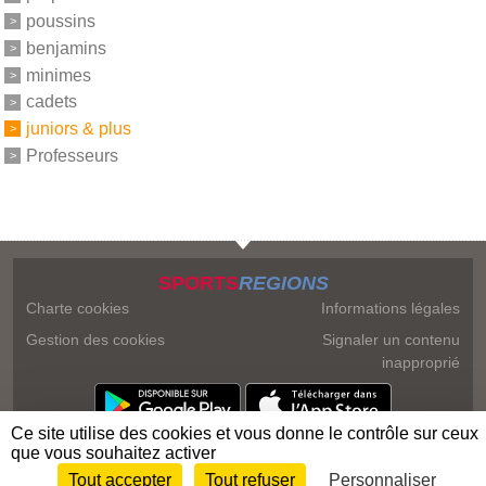
poussins
benjamins
minimes
cadets
juniors & plus
Professeurs
SPORTS
REGIONS
Charte cookies
Informations légales
Gestion des cookies
Signaler un contenu
inapproprié
Ce site utilise des cookies et vous donne le contrôle sur ceux
que vous souhaitez activer
Tout accepter
Tout refuser
Personnaliser
Envie de participer ?
Connexion