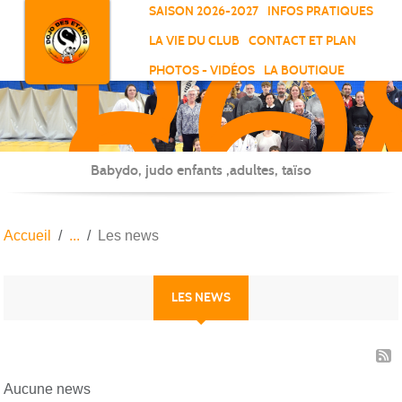
RO
Panneau de gestion des cookies
SAISON 2026-2027
INFOS PRATIQUES
-
LA VIE DU CLUB
CONTACT ET PLAN
SC
PHOTOS - VIDÉOS
LA BOUTIQUE
-
ELL
Babydo, judo enfants ,adultes, taïso
Accueil
Les news
LES NEWS
Aucune news