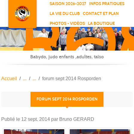
RO
Panneau de gestion des cookies
SAISON 2026-2027
INFOS PRATIQUES
-
LA VIE DU CLUB
CONTACT ET PLAN
SC
PHOTOS - VIDÉOS
LA BOUTIQUE
-
ELL
Babydo, judo enfants ,adultes, taïso
Accueil
forum sept 2014 Rosporden
FORUM SEPT 2014 ROSPORDEN
Publié le
12 sept. 2014
par Bruno GERARD