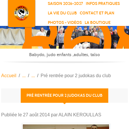
RO
Panneau de gestion des cookies
SAISON 2026-2027
INFOS PRATIQUES
-
LA VIE DU CLUB
CONTACT ET PLAN
SC
PHOTOS - VIDÉOS
LA BOUTIQUE
-
ELL
Babydo, judo enfants ,adultes, taïso
Accueil
Pré rentrée pour 2 judokas du club
PRÉ RENTRÉE POUR 2 JUDOKAS DU CLUB
Publiée le
27 août 2014
par ALAIN KEROULLAS