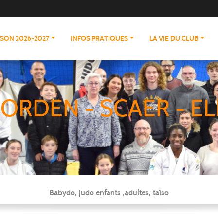
ISON 2026-2027
INFOS PRATIQUES
LA VIE DU CLUB
ORDEN - SCAER - EL
Babydo, judo enfants ,adultes, taïso