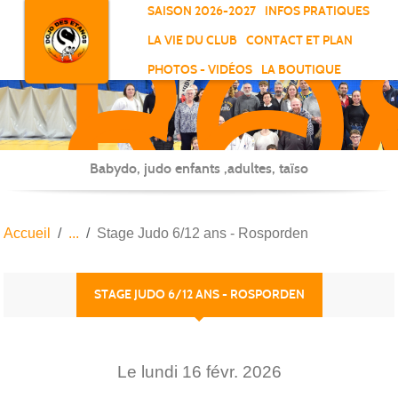
RO
Panneau de gestion des cookies
SAISON 2026-2027
INFOS PRATIQUES
-
LA VIE DU CLUB
CONTACT ET PLAN
SC
PHOTOS - VIDÉOS
LA BOUTIQUE
-
ELL
Babydo, judo enfants ,adultes, taïso
Accueil
Stage Judo 6/12 ans - Rosporden
STAGE JUDO 6/12 ANS - ROSPORDEN
Le
lundi
16
févr.
2026