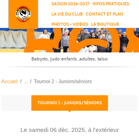
RO
Panneau de gestion des cookies
SAISON 2026-2027
INFOS PRATIQUES
-
LA VIE DU CLUB
CONTACT ET PLAN
SC
PHOTOS - VIDÉOS
LA BOUTIQUE
-
ELL
Babydo, judo enfants ,adultes, taïso
Accueil
Tournoi 2 - Juniors/séniors
TOURNOI 2 - JUNIORS/SÉNIORS
Le
samedi
06
déc.
2025
, à l'extérieur