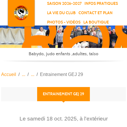
RO
Panneau de gestion des cookies
SAISON 2026-2027
INFOS PRATIQUES
-
LA VIE DU CLUB
CONTACT ET PLAN
SC
PHOTOS - VIDÉOS
LA BOUTIQUE
-
ELL
Babydo, judo enfants ,adultes, taïso
Accueil
Entrainement GEJ 29
ENTRAINEMENT GEJ 29
Le
samedi
18
oct.
2025
, à l'extérieur