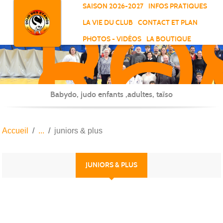
RO
Panneau de gestion des cookies
SAISON 2026-2027
INFOS PRATIQUES
-
LA VIE DU CLUB
CONTACT ET PLAN
SC
PHOTOS - VIDÉOS
LA BOUTIQUE
-
ELL
Babydo, judo enfants ,adultes, taïso
Accueil
juniors & plus
JUNIORS & PLUS